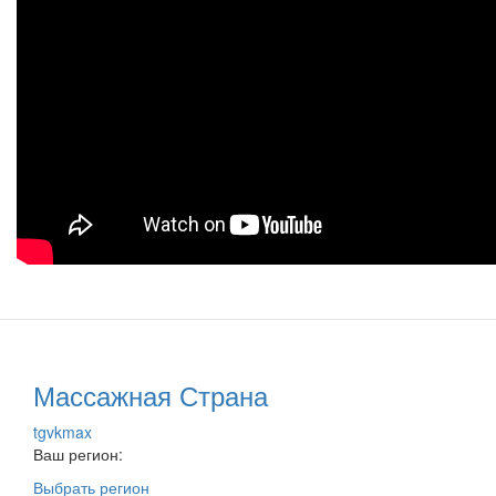
Массажная Страна
tg
vk
max
Ваш регион:
Выбрать регион