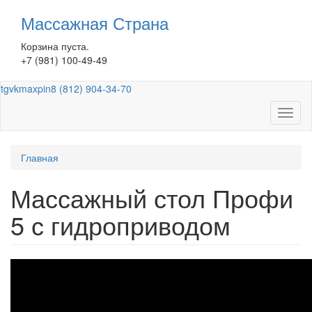
Перейти
Массажная Страна
к
основному
Корзина пуста.
содержанию
+7 (981) 100-49-49
tg
vk
max
pin
8 (812) 904-34-70
Toggl
naviga
Вы
Главная
здесь
Массажный стол Профи
5 с гидроприводом