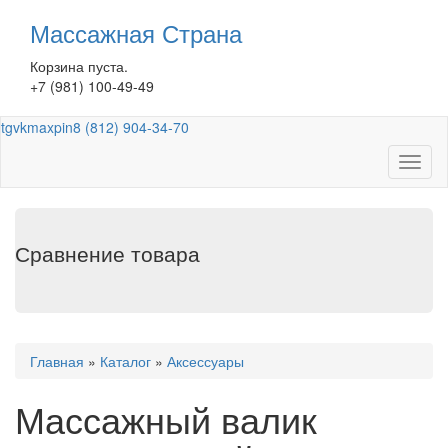
Перейти
Массажная Страна
к
основному
Корзина пуста.
содержанию
+7 (981) 100-49-49
tg
vk
max
pin
8 (812) 904-34-70
Toggl
naviga
Сравнение товара
Вы
Главная
»
Каталог
»
Аксессуары
здесь
Массажный валик