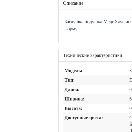
Центральная
Описание
часть
Заглушка подушка МедиХаус исп
форму.
Технические характеристики
Модель:
З
Тип:
П
Длина:
0
Ширина:
6
Высота:
0
Доступные цвета:
Б
Ч