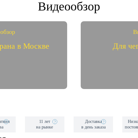
Видеообзор
обзор
В
рана в Москве
Для че
обзор
В
 КПМ 2014
Всё о ма
атния
11 лет
Доставка
Низк
?
?
?
ва
на рынке
в день заказа
постоя