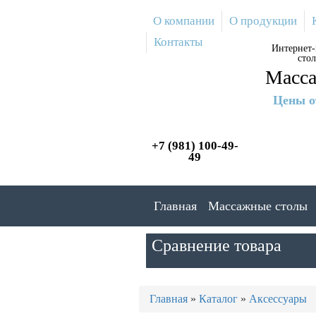
Перейти
О компании
О продукции
к
основному
Контакты
Интернет-
содержанию
сто
Масса
Цены о
+7 (981) 100-49-
49
Главная
Массажные столы
Сравнение товара
Вы
Главная
»
Каталог
»
Аксессуары
здесь