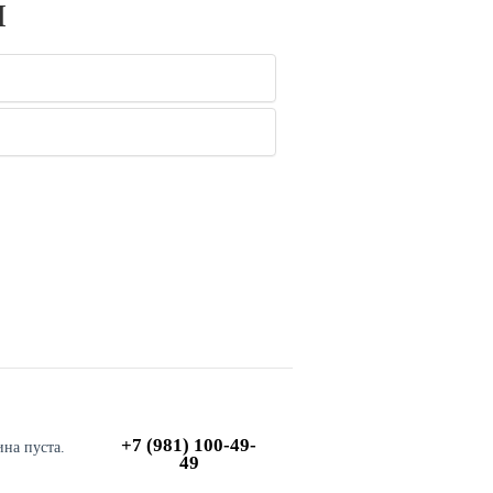
ы
+7 (981) 100-49-
ина пуста.
49