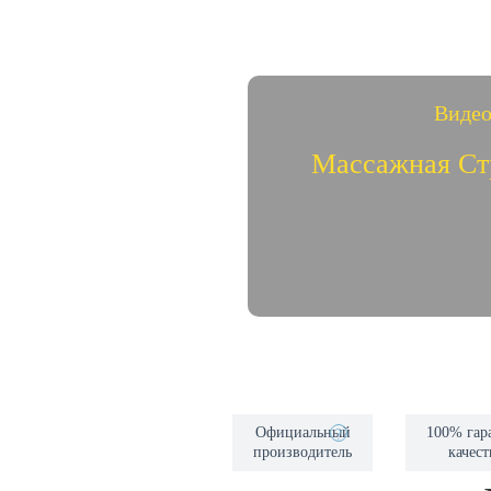
Видео
Массажная Ст
Видео
Фестивал
Официальный
100% гар
?
производитель
качест