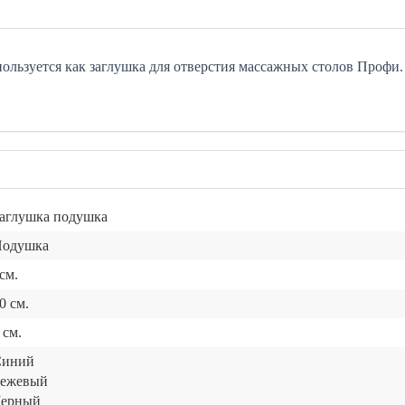
ользуется как заглушка для отверстия массажных столов Проф
аглушка подушка
одушка
см.
0 см.
 см.
Синий
ежевый
ерный