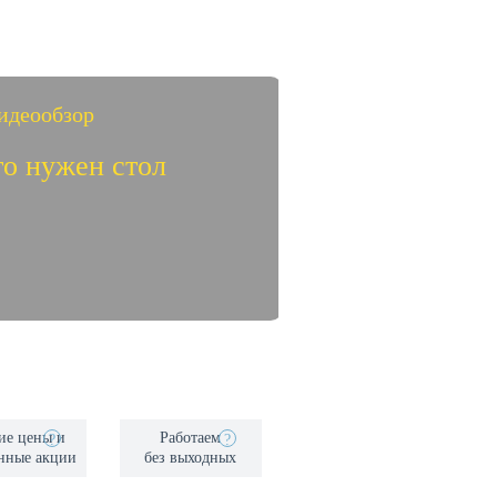
идеообзор
го нужен стол
идеообзор
ссажных столах
ие цены и
Работаем
?
?
нные акции
без выходных