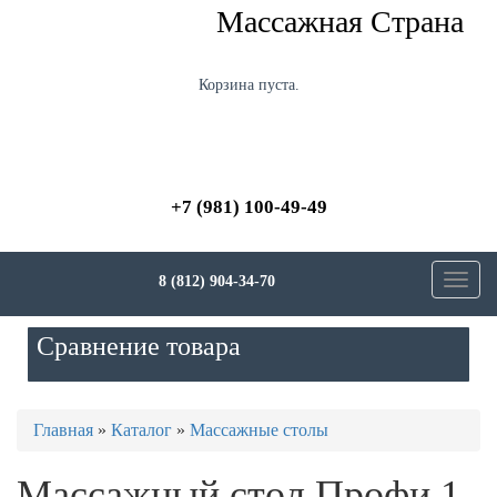
Перейти
Массажная Страна
к
основному
содержанию
Корзина пуста.
+7 (981) 100-49-49
8 (812) 904-34-70
Toggl
navig
Сравнение товара
Вы
Главная
»
Каталог
»
Массажные столы
здесь
Массажный стол Профи 1