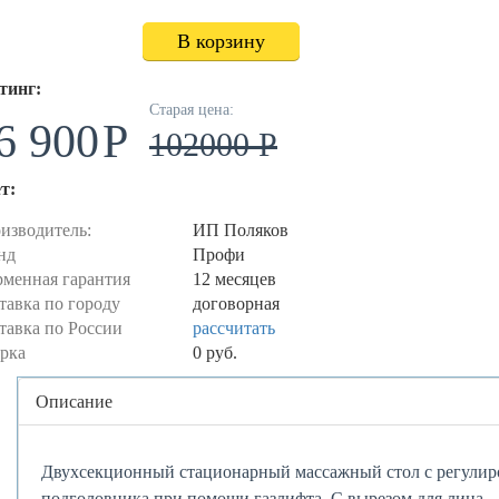
В корзину
тинг:
Старая цена:
6 900
102000 P
т:
изводитель:
ИП Поляков
нд
Профи
менная гарантия
12 месяцев
тавка по городу
договорная
тавка по России
рассчитать
рка
0 руб.
Центральная
Описание
часть
Двухсекционный стационарный массажный стол с регулиро
подголовника при помощи газлифта. С вырезом для лица.