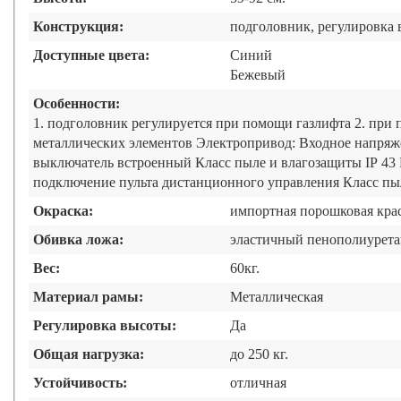
Конструкция:
подголовник, регулировка 
Доступные цвета:
Синий
Бежевый
Особенности:
1. подголовник регулируется при помощи газлифта 2. при 
металлических элементов Электропривод: Входное напряжение 24В Максимальное выталкивающее усилие 6000Н Концевой
выключатель встроенный Класс пыле и влагозащиты IP 43 Класс электрозащиты 2 Блок управле
подключение пульта дистанционного управления Класс пыл
Окраска:
импортная порошковая кра
Обивка ложа:
эластичный пенополиуретан
Вес:
60кг.
Материал рамы:
Металлическая
Регулировка высоты:
Да
Общая нагрузка:
до 250 кг.
Устойчивость:
отличная