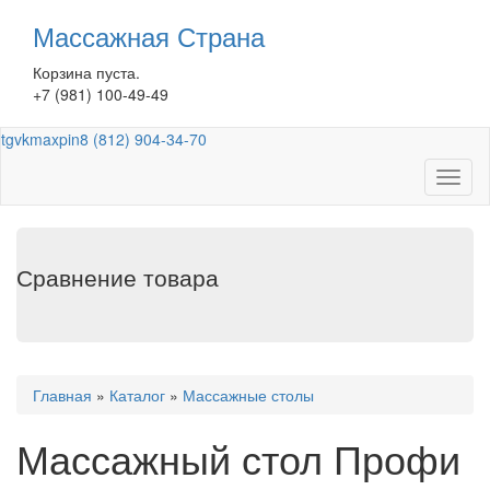
Перейти
Массажная Страна
к
основному
Корзина пуста.
содержанию
+7 (981) 100-49-49
tg
vk
max
pin
8 (812) 904-34-70
Toggl
naviga
Сравнение товара
Вы
Главная
»
Каталог
»
Массажные столы
здесь
Массажный стол Профи