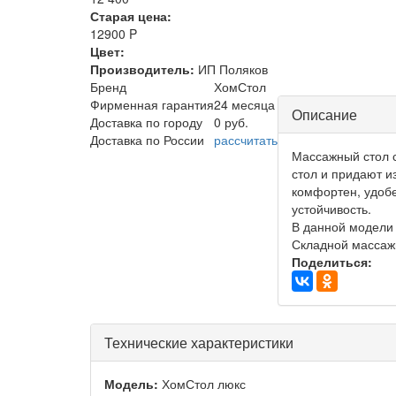
Старая цена:
12900 P
Цвет:
Производитель:
ИП Поляков
Бренд
ХомСтол
Центральная
Фирменная гарантия
24 месяца
Описание
Доставка по городу
0 руб.
часть
Доставка по России
рассчитать
Массажный стол с
стол и придают и
комфортен, удобе
устойчивость.
В данной модели 
Складной массажн
Поделиться:
Технические характеристики
Модель:
ХомСтол люкс